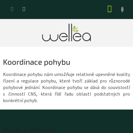
Přejít
NÁKUP
na
KOŠÍK
obsah
Koordinace pohybu
Koordinace pohybu nám umožňuje relativně upevněné kvality
řízení a regulace pohybu, které tvoří základ pro různorodé
pohybové jednání. Koordinace pohybu se dává do souvislostí
s činností CNS, která řídí řadu oblastí podstatných pro
konkrétní pohyb.
Z
á
Novinky a zajímavosti