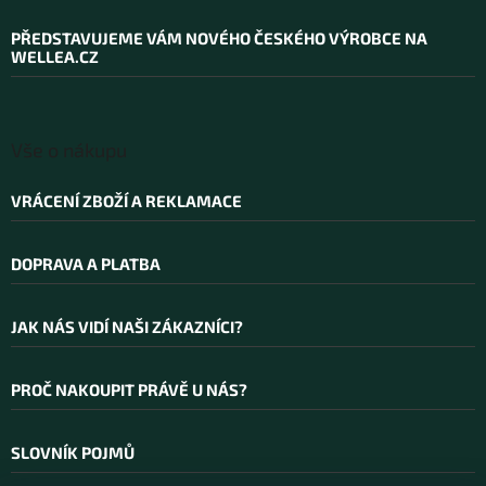
p
a
PŘEDSTAVUJEME VÁM NOVÉHO ČESKÉHO VÝROBCE NA
t
WELLEA.CZ
í
Vše o nákupu
VRÁCENÍ ZBOŽÍ A REKLAMACE
DOPRAVA A PLATBA
JAK NÁS VIDÍ NAŠI ZÁKAZNÍCI?
PROČ NAKOUPIT PRÁVĚ U NÁS?
SLOVNÍK POJMŮ