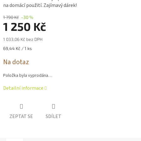
0,0
na domácí použití. Zajímavý dárek!
z 5
hvězdiček.
1 790 Kč
–30 %
1 250 Kč
1 033,06 Kč bez DPH
Měrná
69,44 Kč / 1 ks
cena:
Na dotaz
Položka byla vyprodána…
Detailní informace
ZEPTAT SE
SDÍLET