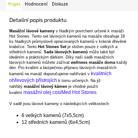
Popis
Hodnocení
Diskuze
Detailní popis produktu
Masážní lávové kameny
s hladkým povrchem určené k masáži
Hot Stones. Tento set lávových kamenů na masáže obsahuje 18
ks hladkých průmyslově opracovaných kamenů v krásné dřevěné
krabičce. Tento
Hot Stones Set
je složen pouze z velkých a
středních kamenů.
Sada lávových kamenů
může také být
ideálním a praktickým dárkem. Díky naší sadě masážních
lávových kamenů můžete zažívat
wellness masáže doma
každý
den. Pro kvalitní a bezpečnou přípravu lávových masážních
kvalitních
kamenů na masáž doporučujeme nahřívání v
ohřevových přístrojích
k tomu určených. Na již
nahřátý
masážní lávový kámen
je vhodné použít
masážní olej cosiMed Hot Stones
kvalitní
.
V sadě jsou lávové kameny o následujících velikostech:
6 velkých kamenů (7x5,5cm)
12 středních kamenů (6x4,5cm)