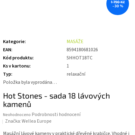
1 790 Kč
–30 %
Kategorie
:
MASÁŽE
EAN
:
8594180681026
Kód produktu
:
SHHOT18TC
Ks v kartonu
:
1
Typ
:
relaxační
Položka byla vyprodána…
Hot Stones - sada 18 lávových
kamenů
Průměrné
Podrobnosti hodnocení
Neohodnoceno
hodnocení
Značka:
Wellea Europe
produktu
je
Masážní lávové kameny v praktické dřevěné krabičce. Vhodné i