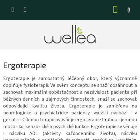
Přejít
NÁKUP
na
KOŠÍK
obsah
Ergoterapie
Ergoterapie je samostatný léčebný obor, který významně
doplňuje fyzioterapii. Ve svém konceptu se snaží dosáhnout a
zachovat maximální soběstačnost a nezávislost pacienta při
běžných denních a zájmových činnostech, snaží se zachovat
odpovídající kvalitu života. Ergoterapie je zaměřena na
neurologické a psychiatrické pacienty, využití nachází i v
geriatrii. Cílenou terapií ovlivňuje ergoterapie hrubou i jemnou
motoriku, senzorické a psychické funkce. Ergoterapie se věnuje
i nácviku ADL (aktivity každodenního života), nácviku