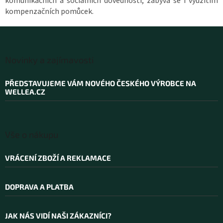
komunikačních a sociálních dovedností, zabývá se i využitím
kompenzačních pomůcek.
Z
á
Novinky a zajímavosti
p
a
PŘEDSTAVUJEME VÁM NOVÉHO ČESKÉHO VÝROBCE NA
t
WELLEA.CZ
í
Vše o nákupu
VRÁCENÍ ZBOŽÍ A REKLAMACE
DOPRAVA A PLATBA
JAK NÁS VIDÍ NAŠI ZÁKAZNÍCI?