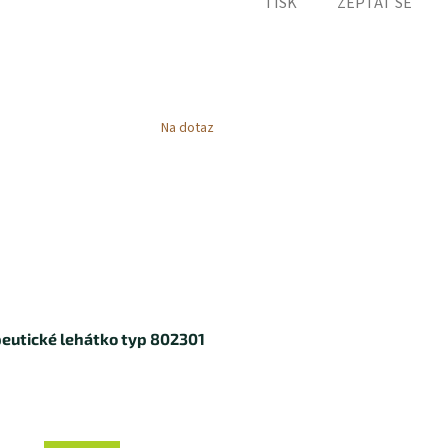
TISK
ZEPTAT SE
Na dotaz
eutické lehátko typ 802301
růměrné
odnocení
roduktu