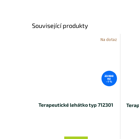
Související produkty
Na dotaz
23 900
Kč
–1 %
Terapeutické lehátko typ 712301
Terap
Průměrné
P
hodnocení
h
produktu
p