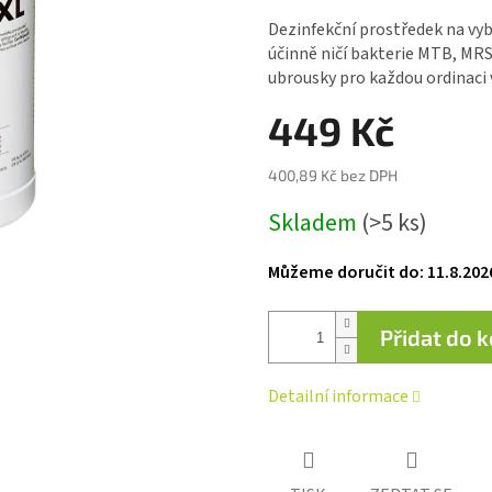
hodnocení
produktu
Dezinfekční prostředek na vyb
je
účinně ničí bakterie MTB, MRS
0,0
ubrousky pro každou ordinaci
z 5
hvězdiček.
449 Kč
400,89 Kč bez DPH
Měrná
Skladem
(>5 ks)
cena:
Můžeme doručit do:
11.8.202
Přidat do 
Detailní informace