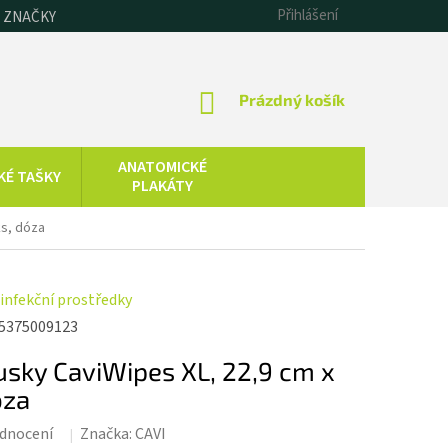
Přihlášení
 ZNAČKY
NÁKUPNÍ
Prázdný košík
KOŠÍK
ANATOMICKÉ
KÉ TAŠKY
PLAKÁTY
CHLADOVÁ
ks, dóza
SAUNOVÁNÍ
TERAPIE
KOLOIDNÍ
ZDRAVOTNICKÁ
infekční prostředky
STŘÍBRO,
TECHNIKA
ZLATO, ZINEK
5375009123
usky CaviWipes XL, 22,9 cm x
óza
dnocení
Značka:
CAVI