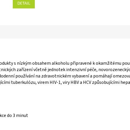
DETAIL
e
,0
 5
vězdiček.
rodukty s nízkým obsahem alkoholu připravené k okamžitému použit
nických zařízení včetně jednotek intenzivní péče, novorozeneckýc
odenní používání na zdravotnickém vybavení a pomáhají omezovat
cími tuberkulózu, virem HIV-1, viry HBV a HCV způsobujícími hepa
kce do 3 minut