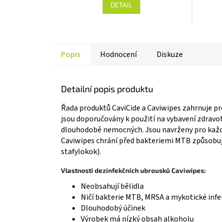
DETAIL
je
j
4,7
5
z 5
z
hvězdiček.
h
Popis
Hodnocení
Diskuze
Detailní popis produktu
Řada produktů CaviCide a Caviwipes zahrnuje p
jsou doporučovány k použití na vybavení zdravot
dlouhodobě nemocných. Jsou navrženy pro každ
Caviwipes chrání před bakteriemi MTB způsobují
stafylokok).
Vlastnosti dezinfekčních ubrousků Caviwipes:
Neobsahují bělidla
Ničí bakterie MTB, MRSA a mykotické infe
Dlouhodobý účinek
Výrobek má nízký obsah alkoholu