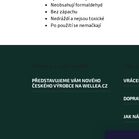
Neobsahují formaldehyd
Bez zápachu
Nedráždí a nejsou toxické
Po použití se nemačkají
Z
á
Novinky a zajímavosti
Vše o
p
a
PŘEDSTAVUJEME VÁM NOVÉHO
VRÁCE
t
ČESKÉHO VÝROBCE NA WELLEA.CZ
í
DOPRA
JAK NÁ
PROČ N