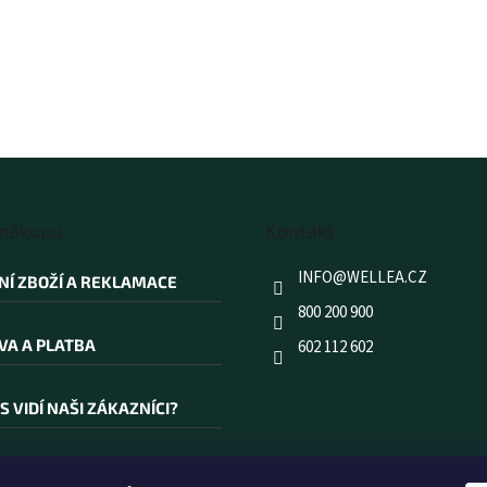
 nákupu
Kontakt
INFO
@
WELLEA.CZ
NÍ ZBOŽÍ A REKLAMACE
800 200 900
VA A PLATBA
602 112 602
S VIDÍ NAŠI ZÁKAZNÍCI?
AKOUPIT PRÁVĚ U NÁS?