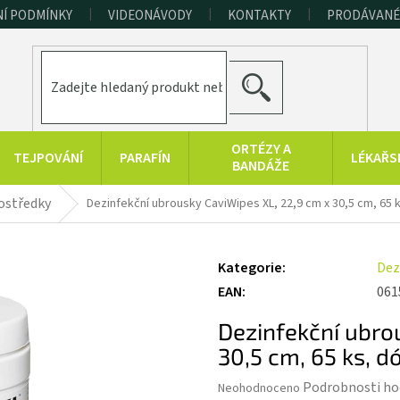
Í PODMÍNKY
VIDEONÁVODY
KONTAKTY
PRODÁVANÉ
HLEDAT
ORTÉZY A
TEJPOVÁNÍ
PARAFÍN
LÉKAŘS
BANDÁŽE
ERAPEUTICKÉ
SPORT A
RAŠELINOVÉ
ostředky
Dezinfekční ubrousky CaviWipes XL, 22,9 cm x 30,5 cm, 65 
POMŮCKY
FITNESS
VÝROBKY
HYGIENA A
KONOPNÉ
PRODUKTY Z
Kategorie
:
Dez
DOPLŇKY
PRODUKTY
MRTVÉHO MOŘE
EAN
:
061
Dezinfekční ubro
30,5 cm, 65 ks, d
Průměrné
Podrobnosti ho
Neohodnoceno