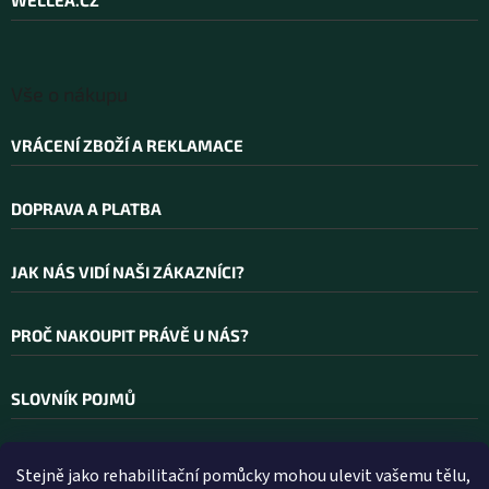
í
Vše o nákupu
VRÁCENÍ ZBOŽÍ A REKLAMACE
DOPRAVA A PLATBA
JAK NÁS VIDÍ NAŠI ZÁKAZNÍCI?
PROČ NAKOUPIT PRÁVĚ U NÁS?
SLOVNÍK POJMŮ
Stejně jako rehabilitační pomůcky mohou ulevit vašemu tělu,