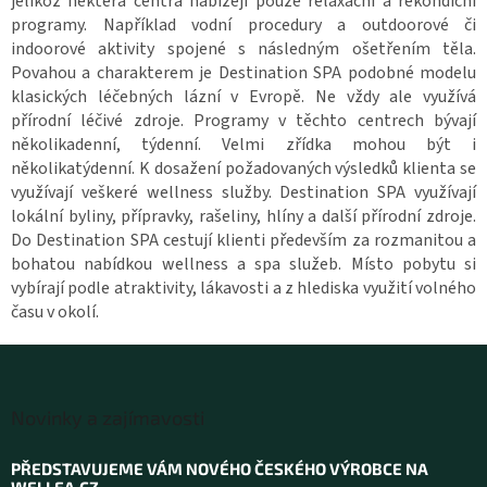
jelikož některá centra nabízejí pouze relaxační a rekondiční
programy. Například vodní procedury a outdoorové či
indoorové aktivity spojené s následným ošetřením těla.
Povahou a charakterem je Destination SPA podobné modelu
klasických léčebných lázní v Evropě. Ne vždy ale využívá
přírodní léčivé zdroje. Programy v těchto centrech bývají
několikadenní, týdenní. Velmi zřídka mohou být i
několikatýdenní. K dosažení požadovaných výsledků klienta se
využívají veškeré wellness služby. Destination SPA využívají
lokální byliny, přípravky, rašeliny, hlíny a další přírodní zdroje.
Do Destination SPA cestují klienti především za rozmanitou a
bohatou nabídkou wellness a spa služeb. Místo pobytu si
vybírají podle atraktivity, lákavosti a z hlediska využití volného
času v okolí.
Z
á
Novinky a zajímavosti
p
a
PŘEDSTAVUJEME VÁM NOVÉHO ČESKÉHO VÝROBCE NA
t
WELLEA.CZ