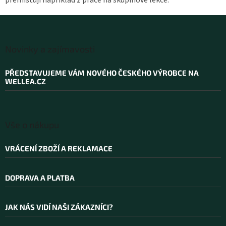
přemisťují například z práce na skupinové lekce.
Z
á
Novinky a zajímavosti
p
a
PŘEDSTAVUJEME VÁM NOVÉHO ČESKÉHO VÝROBCE NA
t
WELLEA.CZ
í
Vše o nákupu
VRÁCENÍ ZBOŽÍ A REKLAMACE
DOPRAVA A PLATBA
JAK NÁS VIDÍ NAŠI ZÁKAZNÍCI?