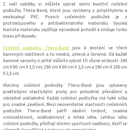
Z naší nabídky si můžete vybrat velmi kvalitní cvičební
podložky Thera-Band, které jsou vyrobeny z polyethylenu a
neobsahují PVC. Povrch cvičebních podložek je z
protiskluzového a antibakteriálního materiálu. Vysoká
hustota materiálu zajišťuje opravdové pohodlí a snižuje riziko
úrazu při dopadu.
Cvičební podložky Thera-Band
jsou k dostání ve třech
barevných odstínech a to modrá, zelená a červená. Od každé
barevné varianty si ještě můžete vybrat tři různé velikosti: 190
cm X 60 cm X 1,5 cm; 190 cm X 60 cm X 2,5 cm a 190 cm X 100 cm
X 1,5 cm.
Všechny cvičební podložky Thera-Band jsou vybaveny
praktickými elastickými pruhy pro pohodlné přenášení a
následné uskladnění. Každá cvičební podložka má také očka
pro snadné zavěšení. Mezi neocenitelné vlastnosti cvičebních
podložek Thera-Band patří ideální tvrdost, snadná
srolovatelnost, voděodolnost a lehká váha. Lehkou váhu
cvičební podložky přivítají všichni sportovní nadšenci, kteří se