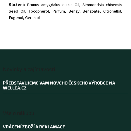
Složení:
Prunus amygdalus dulcis Oil, Simmondsia chinensis
Seed Oil, Tocopherol, Parfum, Benzyl Benzoate, Citronellol,
Eugenol, Geraniol
Z
á
Novinky a zajímavosti
p
a
PŘEDSTAVUJEME VÁM NOVÉHO ČESKÉHO VÝROBCE NA
t
WELLEA.CZ
í
Vše o nákupu
VRÁCENÍ ZBOŽÍ A REKLAMACE