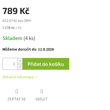
0,0
z 5
789 Kč
hvězdiček.
652,07 Kč bez DPH
Měrná
1 578 Kč / 1 l
cena:
Skladem
(4 ks)
Můžeme doručit do:
12.8.2026
Přidat do košíku
Detailní informace
ZEPTAT SE
SDÍLET