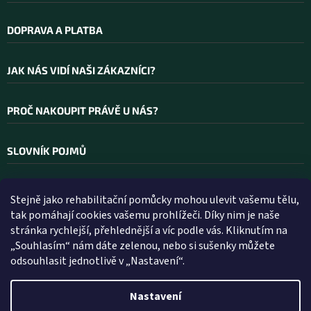
DOPRAVA A PLATBA
JAK NÁS VIDÍ NAŠI ZÁKAZNÍCI?
PROČ NAKOUPIT PRÁVĚ U NÁS?
SLOVNÍK POJMŮ
Stejně jako rehabilitační pomůcky mohou ulevit vašemu tělu,
Kontakt
tak pomáhají cookies vašemu prohlížeči. Díky nim je naše
stránka rychlejší, přehlednější a víc podle vás. Kliknutím na
INFO
@
WELLEA.CZ
„Souhlasím“ nám dáte zelenou, nebo si sušenky můžete
odsouhlasit jednotlivě v „Nastavení“.
800 200 900
602 112 602
Nastavení