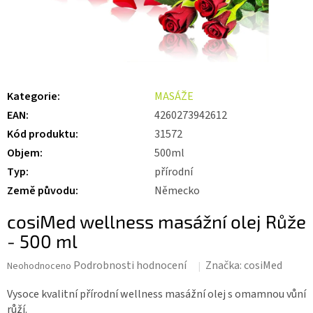
Kategorie
:
MASÁŽE
EAN
:
4260273942612
Kód produktu
:
31572
Objem
:
500ml
Typ
:
přírodní
Země původu
:
Německo
cosiMed wellness masážní olej Růže
- 500 ml
Průměrné
Podrobnosti hodnocení
Značka:
cosiMed
Neohodnoceno
hodnocení
produktu
Vysoce kvalitní přírodní wellness masážní olej s omamnou vůní
je
růží.