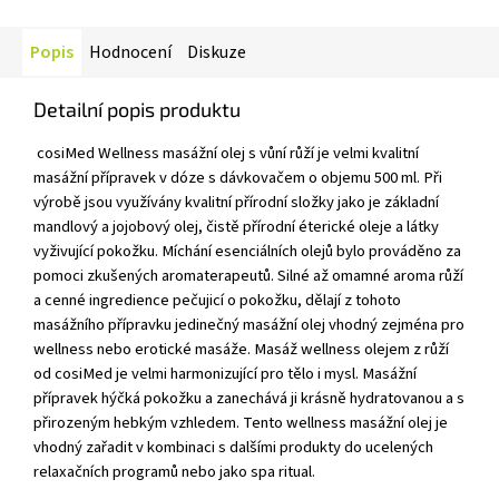
Popis
Hodnocení
Diskuze
Detailní popis produktu
cosiMed Wellness masážní olej s vůní růží je velmi kvalitní
masážní přípravek v dóze s dávkovačem o objemu 500 ml. Při
výrobě jsou využívány kvalitní přírodní složky jako je základní
mandlový a jojobový olej, čistě přírodní éterické oleje a látky
vyživující pokožku. Míchání esenciálních olejů bylo prováděno za
pomoci zkušených aromaterapeutů. Silné až omamné aroma růží
a cenné ingredience pečujicí o pokožku, dělají z tohoto
masážního přípravku jedinečný masážní olej vhodný zejména pro
wellness nebo erotické masáže. Masáž wellness olejem z růží
od cosiMed je velmi harmonizující pro tělo i mysl. Masážní
přípravek hýčká pokožku a zanechává ji krásně hydratovanou a s
přirozeným hebkým vzhledem. Tento wellness masážní olej je
vhodný zařadit v kombinaci s dalšími produkty do ucelených
relaxačních programů nebo jako spa ritual.