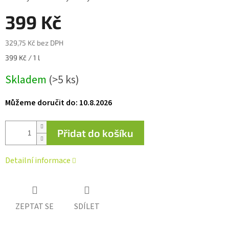
0,0
z 5
399 Kč
hvězdiček.
329,75 Kč bez DPH
Měrná
399 Kč / 1 l
cena:
Skladem
(>5 ks)
Můžeme doručit do:
10.8.2026
Přidat do košíku
Detailní informace
ZEPTAT SE
SDÍLET