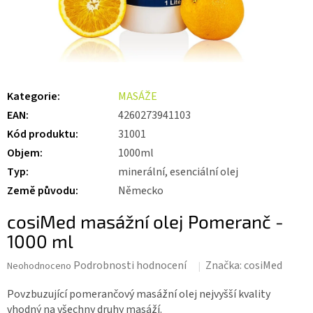
Kategorie
:
MASÁŽE
EAN
:
4260273941103
Kód produktu
:
31001
Objem
:
1000ml
Typ
:
minerální, esenciální olej
Země původu
:
Německo
cosiMed masážní olej Pomeranč -
1000 ml
Průměrné
Podrobnosti hodnocení
Značka:
cosiMed
Neohodnoceno
hodnocení
produktu
Povzbuzující pomerančový masážní olej nejvyšší kvality
je
vhodný na všechny druhy masáží.