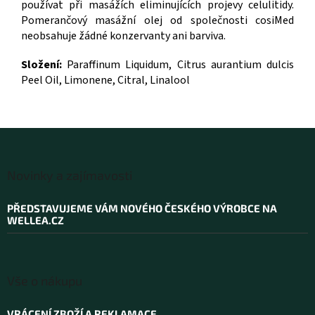
používat při masážích eliminujících projevy celulitidy.
Pomerančový masážní olej od společnosti cosiMed
neobsahuje žádné konzervanty ani barviva.
Složení:
Paraffinum Liquidum, Citrus aurantium dulcis
Peel Oil, Limonene, Citral, Linalool
Z
á
Novinky a zajímavosti
p
a
PŘEDSTAVUJEME VÁM NOVÉHO ČESKÉHO VÝROBCE NA
t
WELLEA.CZ
í
Vše o nákupu
VRÁCENÍ ZBOŽÍ A REKLAMACE