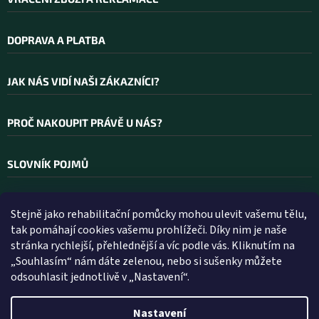
DOPRAVA A PLATBA
JAK NÁS VIDÍ NAŠI ZÁKAZNÍCI?
PROČ NAKOUPIT PRÁVĚ U NÁS?
SLOVNÍK POJMŮ
Stejně jako rehabilitační pomůcky mohou ulevit vašemu tělu,
Kontakt
tak pomáhají cookies vašemu prohlížeči. Díky nim je naše
stránka rychlejší, přehlednější a víc podle vás. Kliknutím na
INFO
@
WELLEA.CZ
„Souhlasím“ nám dáte zelenou, nebo si sušenky můžete
odsouhlasit jednotlivě v „Nastavení“.
800 200 900
602 112 602
Nastavení