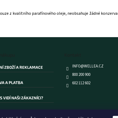
ouze z kvalitního parafínového oleje, neobsahuje žádné konzervan
 nákupu
Kontakt
INFO
@
WELLEA.CZ
NÍ ZBOŽÍ A REKLAMACE
800 200 900
VA A PLATBA
602 112 602
S VIDÍ NAŠI ZÁKAZNÍCI?
AKOUPIT PRÁVĚ U NÁS?