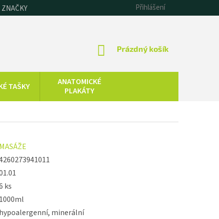
Přihlášení
 ZNAČKY
NÁKUPNÍ
Prázdný košík
KOŠÍK
ANATOMICKÉ
KÉ TAŠKY
PLAKÁTY
CHLADOVÁ
SAUNOVÁNÍ
TERAPIE
KOLOIDNÍ
ZDRAVOTNICKÁ
MASÁŽE
STŘÍBRO,
TECHNIKA
ZLATO, ZINEK
4260273941011
01.01
6 ks
1000ml
hypoalergenní, minerální