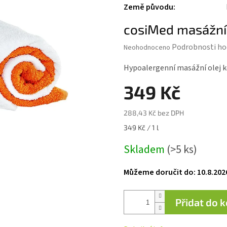
Země původu
:
cosiMed masážní 
Průměrné
Podrobnosti ho
Neohodnoceno
hodnocení
produktu
Hypoalergenní masážní olej 
je
0,0
349 Kč
z 5
hvězdiček.
288,43 Kč bez DPH
Měrná
349 Kč / 1 l
cena:
Skladem
(>5 ks)
Můžeme doručit do:
10.8.202
Přidat do 