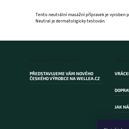
Tento neutrální masážní přípravek je vyroben p
Neutral je dermatoligicky testován.
Z
á
Novinky a zajímavosti
Vše o
p
a
PŘEDSTAVUJEME VÁM NOVÉHO
VRÁCE
t
ČESKÉHO VÝROBCE NA WELLEA.CZ
í
DOPRA
JAK NÁ
PROČ N