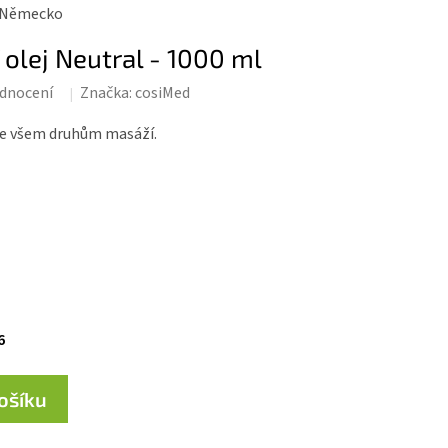
Německo
olej Neutral - 1000 ml
dnocení
Značka:
cosiMed
ke všem druhům masáží.
6
košíku