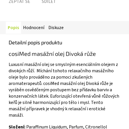
ZEPTAT SE
SDÍLET
Popis
Hodnocení
Diskuze
Detailní popis produktu
cosiMed masážní olej Divoká růže
Luxusní masážní olej se smyslným esenciálním olejem z
divokých růží. Míchání tohoto relaxačního masážního
oleje bylo prováděno za pomoci zkušených
aromaterapeutů. cosiMed masážní olej Divoká růže je
vyráběn osvědčeným postupem bez přídavku barviv a
konzervačních látek. Euforizující otevřená vůně růžových
keřů je silně harmonizující pro tělo i mysl. Tento
masážní přípravek je vhodný k relaxační i erotické
masáži.
Složení:
Paraffinum Liquidum, Parfum, Citronellol