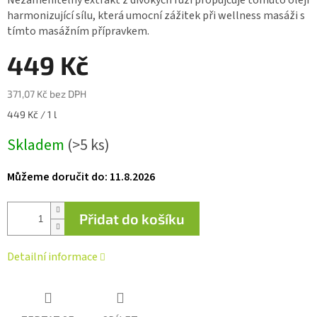
Nezaměnitelný extrakt z divokých růží propůjčuje tomuto oleji
je
harmonizující sílu, která umocní zážitek při wellness masáži s
0,0
tímto masážním přípravkem.
z 5
hvězdiček.
449 Kč
371,07 Kč bez DPH
Měrná
449 Kč / 1 l
cena:
Skladem
(>5 ks)
Můžeme doručit do:
11.8.2026
Přidat do košíku
Detailní informace