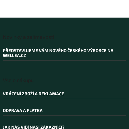
Z
á
Novinky a zajímavosti
p
a
PŘEDSTAVUJEME VÁM NOVÉHO ČESKÉHO VÝROBCE NA
t
WELLEA.CZ
í
Vše o nákupu
VRÁCENÍ ZBOŽÍ A REKLAMACE
DOPRAVA A PLATBA
JAK NÁS VIDÍ NAŠI ZÁKAZNÍCI?