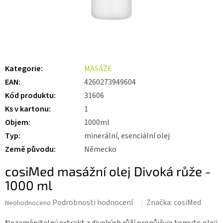
Kategorie
:
MASÁŽE
EAN
:
4260273949604
Kód produktu
:
31606
Ks v kartonu
:
1
Objem
:
1000ml
Typ
:
minerální, esenciální olej
Země původu
:
Německo
cosiMed masážní olej Divoká růže -
1000 ml
Průměrné
Podrobnosti hodnocení
Značka:
cosiMed
Neohodnoceno
hodnocení
produktu