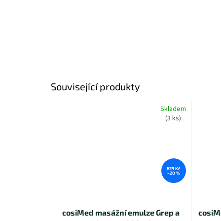
Související produkty
Skladem
(3 ks)
629 Kč
–20 %
cosiMed masážní emulze Grep a
cosiM