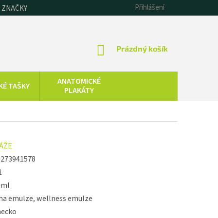
Přihlášení
 ZNAČKY
NÁKUPNÍ
Prázdný košík
KOŠÍK
ANATOMICKÉ
KÉ TAŠKY
PLAKÁTY
CHLADOVÁ
SAUNOVÁNÍ
TERAPIE
KOLOIDNÍ
ZDRAVOTNICKÁ
ÁŽE
STŘÍBRO,
TECHNIKA
ZLATO, ZINEK
0273941578
1
0ml
a emulze, wellness emulze
ecko