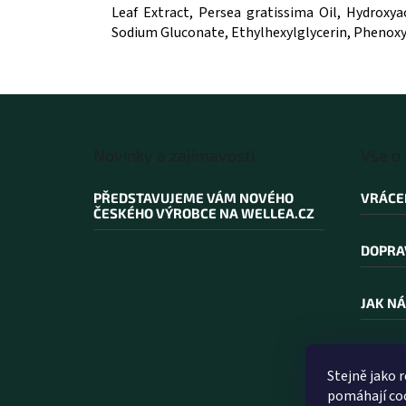
Leaf Extract, Persea gratissima Oil, Hydrox
Sodium Gluconate, Ethylhexylglycerin, Phenoxy
Z
á
Novinky a zajímavosti
Vše o
p
a
PŘEDSTAVUJEME VÁM NOVÉHO
VRÁCE
t
ČESKÉHO VÝROBCE NA WELLEA.CZ
í
DOPRA
JAK NÁ
PROČ N
Stejně jako 
pomáhají coo