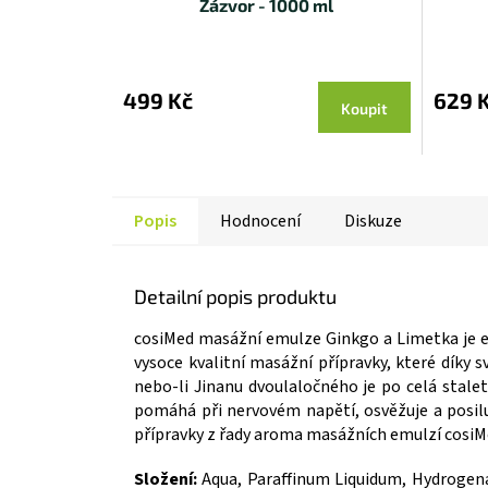
Zázvor - 1000 ml
Průměrné
hodnocení
produktu
499 Kč
629 
Koupit
je
5,0
z 5
hvězdiček.
Popis
Hodnocení
Diskuze
Detailní popis produktu
cosiMed masážní emulze Ginkgo a Limetka je e
vysoce kvalitní masážní přípravky, které díky s
nebo-li Jinanu dvoulaločného je po celá stalet
pomáhá při nervovém napětí, osvěžuje a posil
přípravky z řady aroma masážních emulzí cosiM
Složení:
Aqua, Paraffinum Liquidum, Hydrogena