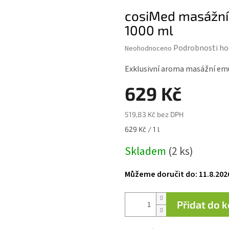
cosiMed masážní
1000 ml
Průměrné
Podrobnosti ho
Neohodnoceno
hodnocení
produktu
Exklusivní aroma masážní em
je
0,0
629 Kč
z 5
hvězdiček.
519,83 Kč bez DPH
Měrná
629 Kč / 1 l
cena:
Skladem
(2 ks)
Můžeme doručit do:
11.8.202
Přidat do 