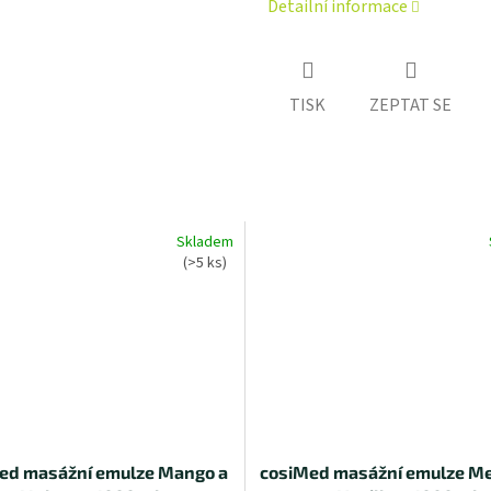
Detailní informace
TISK
ZEPTAT SE
Skladem
(>5 ks)
ed masážní emulze Mango a
cosiMed masážní emulze M