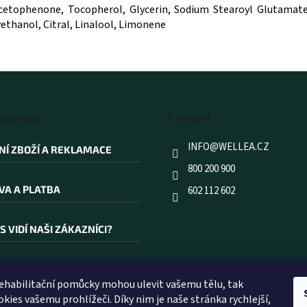
yacetophenone, Tocopherol, Glycerin, Sodium Stearoyl Glutama
ethanol, Citral, Linalool, Limonene
 nákupu
Kontakt
INFO
@
WELLEA.CZ
NÍ ZBOŽÍ A REKLAMACE
800 200 900
VA A PLATBA
602 112 602
S VIDÍ NAŠI ZÁKAZNÍCI?
AKOUPIT PRÁVĚ U NÁS?
rehabilitační pomůcky mohou ulevit vašemu tělu, tak
kies vašemu prohlížeči. Díky nim je naše stránka rychlejší,