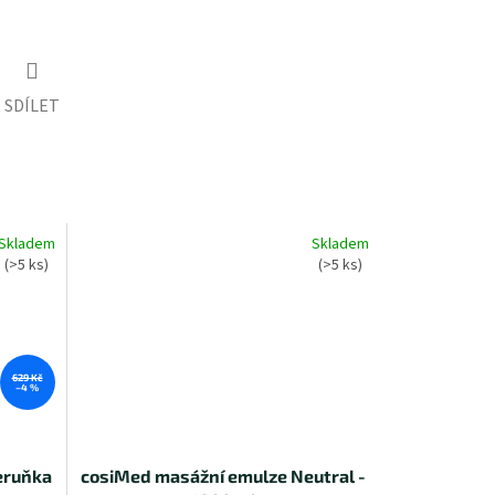
SDÍLET
Skladem
Skladem
(>5 ks)
(>5 ks)
629 Kč
–4 %
eruňka
cosiMed masážní emulze Neutral -