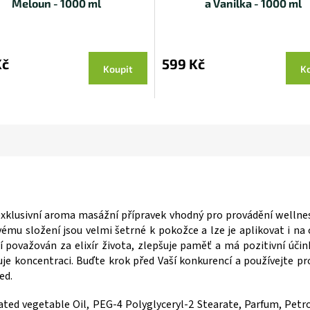
Meloun - 1000 ml
a Vanilka - 1000 ml
Kč
599 Kč
Koupit
Ko
xklusivní aroma masážní přípravek vhodný pro provádění welln
vému složení jsou velmi šetrné k pokožce a lze je aplikovat i na 
í považován za elixír života, zlepšuje paměť a má pozitivní účin
uje koncentraci. Buďte krok před Vaší konkurencí a používejte p
ed.
ted vegetable Oil, PEG-4 Polyglyceryl-2 Stearate, Parfum, Petr