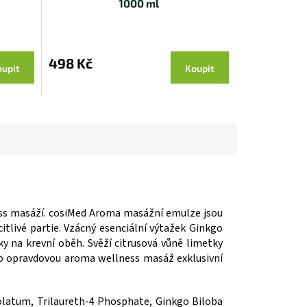
1000 ml
498 Kč
upit
Koupit
ess masáží. cosiMed Aroma masážní emulze jsou
citlivé partie. Vzácný esenciální výtažek Ginkgo
ky na krevní oběh. Svěží citrusová vůně limetky
ro opravdovou aroma wellness masáž exklusivní
olatum, Trilaureth-4 Phosphate, Ginkgo Biloba