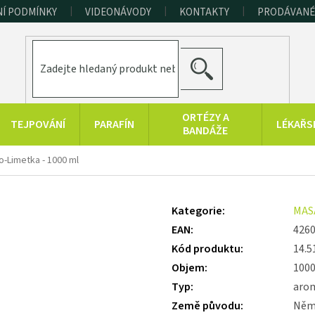
Í PODMÍNKY
VIDEONÁVODY
KONTAKTY
PRODÁVANÉ
HLEDAT
ORTÉZY A
TEJPOVÁNÍ
PARAFÍN
LÉKAŘS
BANDÁŽE
ERAPEUTICKÉ
SPORT A
RAŠELINOVÉ
-Limetka - 1000 ml
POMŮCKY
FITNESS
VÝROBKY
HYGIENA A
KONOPNÉ
PRODUKTY Z
Kategorie
:
MAS
DOPLŇKY
PRODUKTY
MRTVÉHO MOŘE
EAN
:
426
Kód produktu
:
14.5
Objem
:
100
Typ
:
arom
Země původu
:
Něm