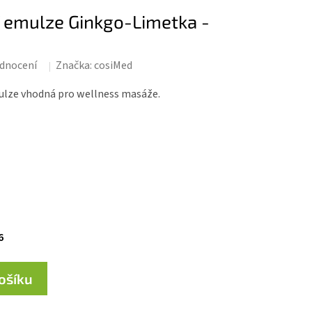
 emulze Ginkgo-Limetka -
dnocení
Značka:
cosiMed
ulze vhodná pro wellness masáže.
6
košíku