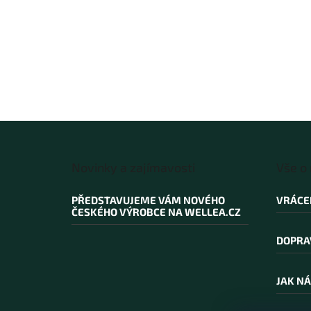
Z
á
Novinky a zajímavosti
Vše o
p
a
PŘEDSTAVUJEME VÁM NOVÉHO
VRÁCE
t
ČESKÉHO VÝROBCE NA WELLEA.CZ
í
DOPRA
JAK NÁ