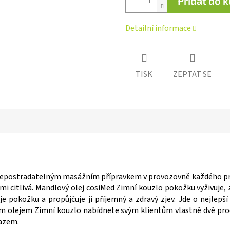
Přidat do 
Detailní informace
TISK
ZEPTAT SE
 nepostradatelným masážním přípravkem v provozovně každého pro
i citlivá. Mandlový olej cosiMed Zimní kouzlo pokožku vyživuje, 
ňuje pokožku a propůjčuje jí příjemný a zdravý zjev. Jde o nej
m olejem Zímní kouzlo nabídnete svým klientům vlastně dvě pro
razem.