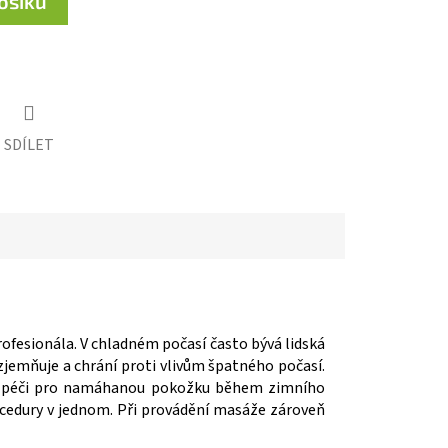
košíku
SDÍLET
fesionála. V chladném počasí často bývá lidská
zjemňuje a chrání proti vlivům špatného počasí.
lepší péči pro namáhanou pokožku během zimního
cedury v jednom. Při provádění masáže zároveň