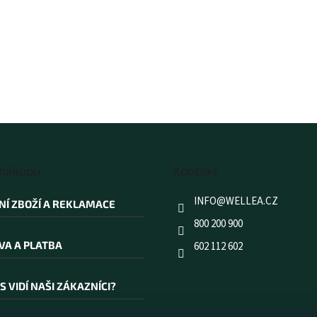
 nákupu
Kontakt
INFO
@
WELLEA.CZ
NÍ ZBOŽÍ A REKLAMACE
800 200 900
VA A PLATBA
602 112 602
S VIDÍ NAŠI ZÁKAZNÍCI?