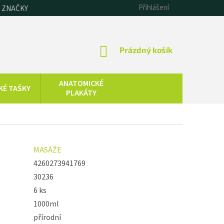
Přihlášení
 ZNAČKY
NÁKUPNÍ
Prázdný košík
KOŠÍK
ANATOMICKÉ
KÉ TAŠKY
PLAKÁTY
CHLADOVÁ
SAUNOVÁNÍ
TERAPIE
KOLOIDNÍ
ZDRAVOTNICKÁ
MASÁŽE
STŘÍBRO,
TECHNIKA
ZLATO, ZINEK
4260273941769
30236
6 ks
1000ml
přírodní