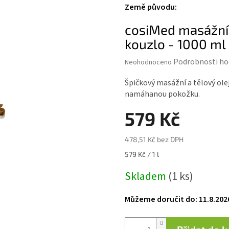
Země původu
:
cosiMed masážní 
kouzlo - 1000 ml
Průměrné
Podrobnosti ho
Neohodnoceno
hodnocení
produktu
Špičkový masážní a tělový ol
je
namáhanou pokožku.
0,0
z 5
579 Kč
hvězdiček.
478,51 Kč bez DPH
Měrná
579 Kč / 1 l
cena:
Skladem
(1 ks)
Můžeme doručit do:
11.8.202