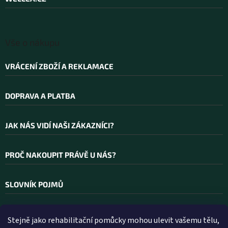
í
Vše o nákupu
VRÁCENÍ ZBOŽÍ A REKLAMACE
DOPRAVA A PLATBA
JAK NÁS VIDÍ NAŠI ZÁKAZNÍCI?
PROČ NAKOUPIT PRÁVĚ U NÁS?
SLOVNÍK POJMŮ
Stejně jako rehabilitační pomůcky mohou ulevit vašemu tělu,
Kontakt