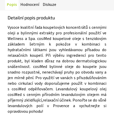
Popis
Hodnocení
Diskuze
Detailní popis produktu
Vysoce kvalitní řada koupelových koncentrátů s cennými
oleji a bylinnými extrakty pro profesionální použití ve
Wellness a Spa. cosiMed koupelové oleje s tenzidovým
základem šetrným k pokožce v kombinaci s
hydratačními látkami jsou vyhledávanou přísadou do
relaxačních koupelí. Při výběru ingrediencí pro tento
produkt, byl kladen důraz na dobrou dermatologickou
snášenlivost. cosiMed bylinné oleje do koupele jsou
snadno rozpustné, nenechávají pruhy po obvodu vany a
jen mírně pění. Pro využití ve vanách s přivzdušňováním
nebo cirkulací vody doporučujeme použít v kombinaci
s cosiMed odpěňovačem. Levandulový koupelový olej
cosiMed s cenným přírodním levandulovým olejem má
příjemný zklidňující,relaxační účinek. Ponořte se do vůně
levandulových polí v Provence a vychutnejte si
opravdovou pohodu!