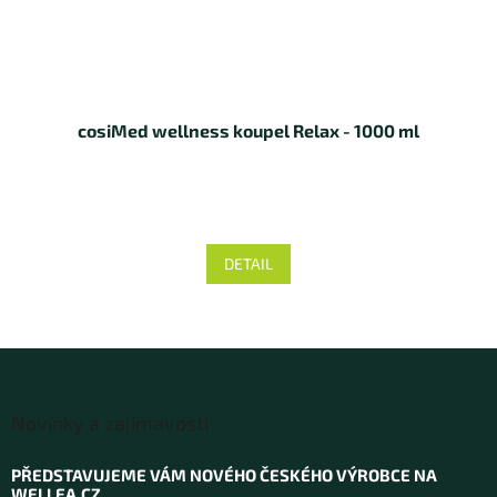
cosiMed wellness koupel Relax - 1000 ml
DETAIL
Z
á
Novinky a zajímavosti
p
a
PŘEDSTAVUJEME VÁM NOVÉHO ČESKÉHO VÝROBCE NA
t
WELLEA.CZ