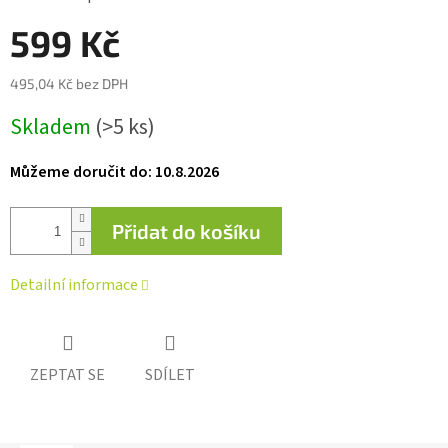
0,0
z 5
599 Kč
hvězdiček.
495,04 Kč bez DPH
Měrná
Skladem
(>5 ks)
cena:
Můžeme doručit do:
10.8.2026
Přidat do košíku
Detailní informace
ZEPTAT SE
SDÍLET