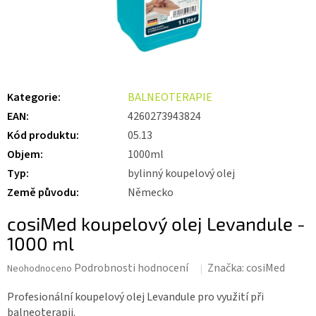
Kategorie
:
BALNEOTERAPIE
EAN
:
4260273943824
Kód produktu
:
05.13
Objem
:
1000ml
Typ
:
bylinný koupelový olej
Země původu
:
Německo
cosiMed koupelový olej Levandule -
1000 ml
Průměrné
Podrobnosti hodnocení
Značka:
cosiMed
Neohodnoceno
hodnocení
produktu
Profesionální koupelový olej Levandule pro využití při
je
balneoterapii.