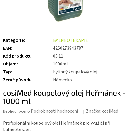
Kategorie
:
BALNEOTERAPIE
EAN
:
4260273943787
Kód produktu
:
05.11
Objem
:
1000ml
Typ
:
bylinný koupelový olej
Země původu
:
Německo
cosiMed koupelový olej Heřmánek -
1000 ml
Průměrné
Podrobnosti hodnocení
Značka:
cosiMed
Neohodnoceno
hodnocení
produktu
Profesionální koupelový olej Heřmánek pro využití při
je
balneoterapii.