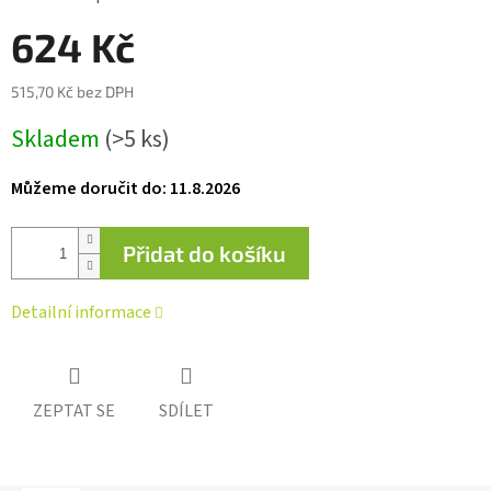
0,0
z 5
624 Kč
hvězdiček.
515,70 Kč bez DPH
Měrná
Skladem
(>5 ks)
cena:
Můžeme doručit do:
11.8.2026
Přidat do košíku
Detailní informace
ZEPTAT SE
SDÍLET