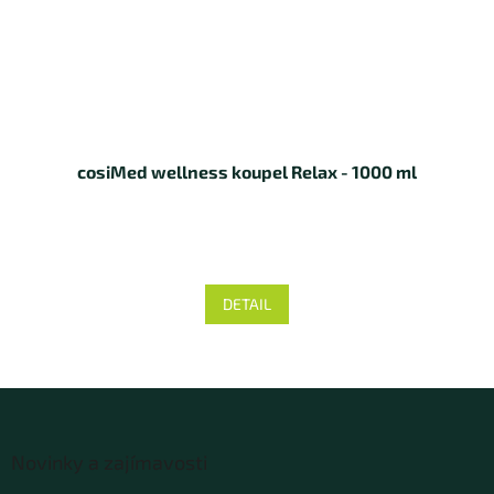
cosiMed wellness koupel Relax - 1000 ml
DETAIL
Z
á
Novinky a zajímavosti
p