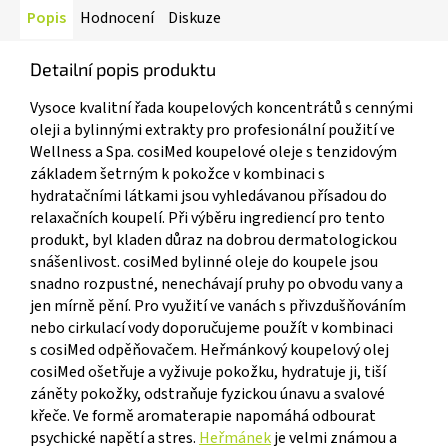
Popis
Hodnocení
Diskuze
Detailní popis produktu
Vysoce kvalitní řada koupelových koncentrátů s cennými
oleji a bylinnými extrakty pro profesionální použití ve
Wellness a Spa. cosiMed koupelové oleje
s tenzidovým
základem šetrným k pokožce v kombinaci s
hydratačními látkami jsou vyhledávanou přísadou do
relaxačních koupelí. Při výběru ingrediencí pro tento
produkt, byl kladen důraz na dobrou dermatologickou
snášenlivost. cosiMed bylinné oleje do koupele jsou
snadno rozpustné, nenechávají pruhy po obvodu vany a
jen mírně pění. Pro využití ve vanách s přivzdušňováním
nebo cirkulací vody doporučujeme použít v kombinaci
s cosiMed odpěňovačem. Heřmánkový koupelový olej
cosiMed ošetřuje a vyživuje pokožku, hydratuje ji, tiší
záněty pokožky, odstraňuje fyzickou únavu a svalové
křeče. Ve formě aromaterapie napomáhá odbourat
psychické napětí a stres.
Heřmánek
je velmi známou a