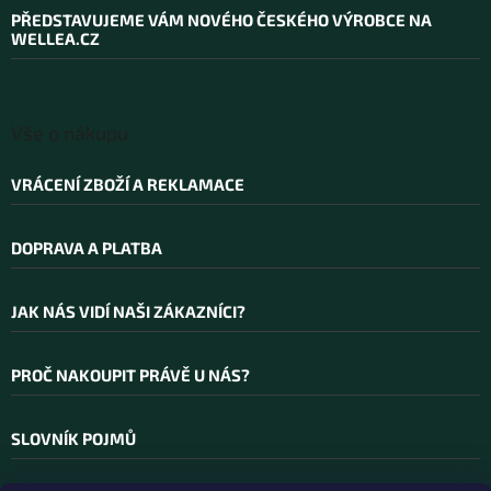
a
PŘEDSTAVUJEME VÁM NOVÉHO ČESKÉHO VÝROBCE NA
t
WELLEA.CZ
í
Vše o nákupu
VRÁCENÍ ZBOŽÍ A REKLAMACE
DOPRAVA A PLATBA
JAK NÁS VIDÍ NAŠI ZÁKAZNÍCI?
PROČ NAKOUPIT PRÁVĚ U NÁS?
SLOVNÍK POJMŮ