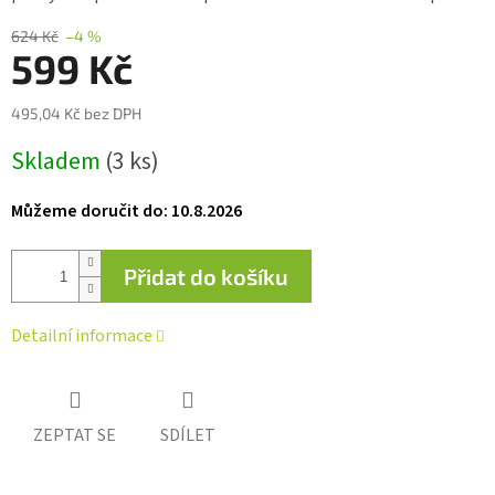
0,0
z 5
624 Kč
–4 %
hvězdiček.
599 Kč
495,04 Kč bez DPH
Měrná
Skladem
(3 ks)
cena:
Můžeme doručit do:
10.8.2026
Přidat do košíku
Detailní informace
ZEPTAT SE
SDÍLET