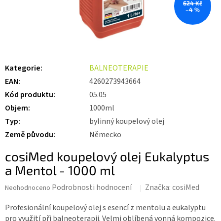
624 Kč
–4 %
Kategorie
:
BALNEOTERAPIE
EAN
:
4260273943664
Kód produktu
:
05.05
Objem
:
1000ml
Typ
:
bylinný koupelový olej
Země původu
:
Německo
cosiMed koupelový olej Eukalyptus
a Mentol - 1000 ml
Průměrné
Podrobnosti hodnocení
Značka:
cosiMed
Neohodnoceno
hodnocení
produktu
Profesionální koupelový olej s esencí z mentolu a eukalyptu
je
pro využití při balneoterapii. Velmi oblíbená vonná kompozice.