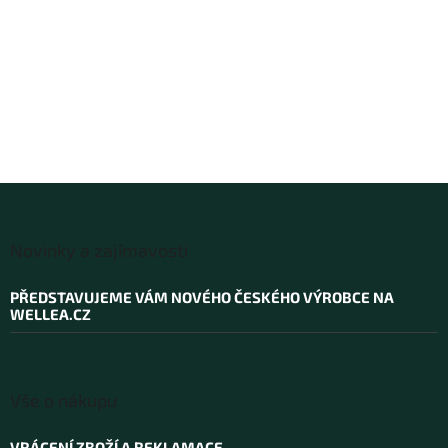
Z
á
Novinky a zajímavosti
p
a
PŘEDSTAVUJEME VÁM NOVÉHO ČESKÉHO VÝROBCE NA
t
WELLEA.CZ
í
Vše o nákupu
VRÁCENÍ ZBOŽÍ A REKLAMACE