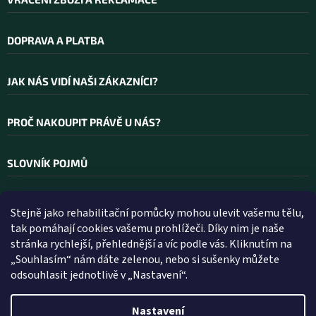
DOPRAVA A PLATBA
JAK NÁS VIDÍ NAŠI ZÁKAZNÍCI?
PROČ NAKOUPIT PRÁVĚ U NÁS?
SLOVNÍK POJMŮ
Stejně jako rehabilitační pomůcky mohou ulevit vašemu tělu,
Kontakt
tak pomáhají cookies vašemu prohlížeči. Díky nim je naše
stránka rychlejší, přehlednější a víc podle vás. Kliknutím na
INFO
@
WELLEA.CZ
„Souhlasím“ nám dáte zelenou, nebo si sušenky můžete
odsouhlasit jednotlivě v „Nastavení“.
800 200 900
602 112 602
Nastavení