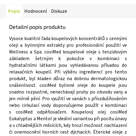
Popis
Hodnocení
Diskuze
Detailní popis produktu
Vysoce kvalitní řada koupelových koncentrátů s cennými
oleji a bylinnými extrakty pro profesionální použití ve
Wellness a Spa. cosiMed koupelové oleje s tenzidovým
základem šetrným k pokožce v kombinaci s
hydratačními látkami jsou vyhledávanou přísadou do
relaxačních koupelí. Při výběru ingrediencí pro tento
produkt, byl kladen důraz na dobrou dermatologickou
snášenlivost. cosiMed bylinné oleje do koupele jsou
snadno rozpustné, nenechávají pruhy po obvodu vany a
jen mírně pění. Pro využití ve vanách s přivzdušňováním
nebo cirkulací vody doporučujeme použít v kombinaci
s cosiMed odpěňovačem. Koupelový olej cosiMed
Eukalyptus a Mentol je ideální variantou při pocitu únavy
a v chladnějších měsících, kdy hrozí možnost nachlazení
či onemocnění horních cest dýchacích. Éterické oleje z