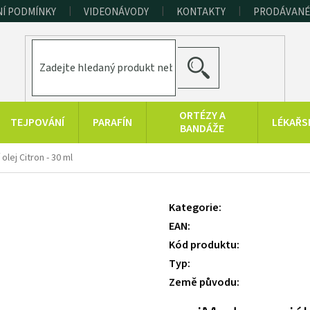
Í PODMÍNKY
VIDEONÁVODY
KONTAKTY
PRODÁVANÉ
HLEDAT
ORTÉZY A
TEJPOVÁNÍ
PARAFÍN
LÉKAŘS
BANDÁŽE
ERAPEUTICKÉ
SPORT A
RAŠELINOVÉ
olej Citron - 30 ml
POMŮCKY
FITNESS
VÝROBKY
HYGIENA A
KONOPNÉ
PRODUKTY Z
Kategorie
:
DOPLŇKY
PRODUKTY
MRTVÉHO MOŘE
EAN
:
Kód produktu
:
Typ
:
Země původu
: