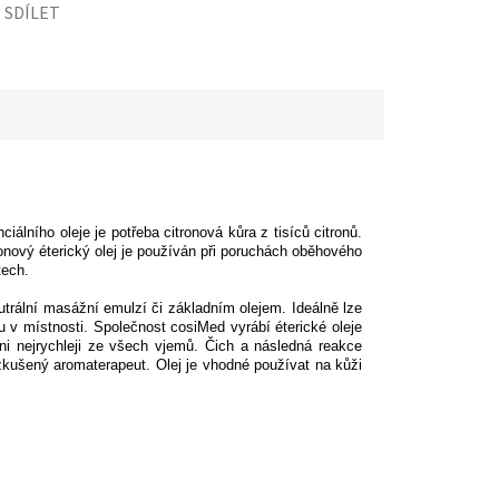
SDÍLET
iálního oleje je potřeba citronová kůra z tisíců citronů.
tronový éterický olej je používán při poruchách oběhového
tech.
utrální masážní emulzí či základním olejem. Ideálně lze
 v místnosti. Společnost cosiMed vyrábí éterické oleje
ni nejrychleji ze všech vjemů. Čich a následná reakce
t zkušený aromaterapeut. Olej je vhodné používat na kůži