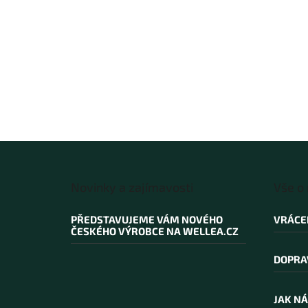
Z
á
Novinky a zajímavosti
Vše o
p
a
PŘEDSTAVUJEME VÁM NOVÉHO
VRÁCE
t
ČESKÉHO VÝROBCE NA WELLEA.CZ
í
DOPRA
JAK NÁ