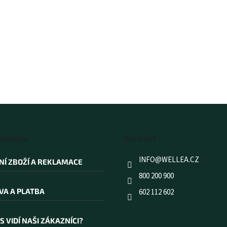
 nákupu
Kontakt
INFO
@
WELLEA.CZ
NÍ ZBOŽÍ A REKLAMACE
800 200 900
VA A PLATBA
602 112 602
S VIDÍ NAŠI ZÁKAZNÍCI?