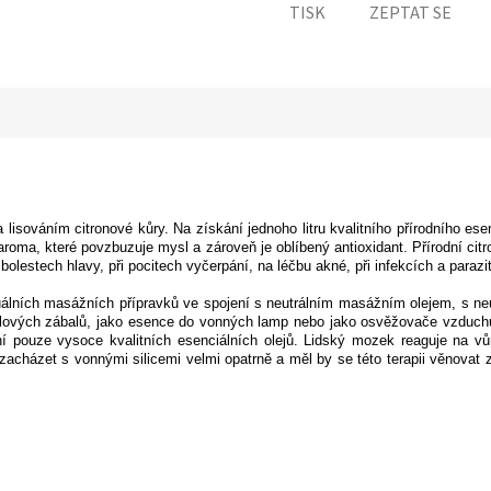
TISK
ZEPTAT SE
lisováním citronové kůry. Na získání jednoho litru kvalitního přírodního esenc
é aroma, které povzbuzuje mysl a zároveň je oblíbený antioxidant. Přírodní ci
 bolestech hlavy, při pocitech vyčerpání, na léčbu akné, při infekcích a parazi
duálních masážních přípravků ve spojení s neutrálním masážním olejem, s ne
tělových zábalů, jako esence do vonných lamp nebo jako osvěžovače vzduchu
ání pouze vysoce kvalitních esenciálních olejů. Lidský mozek reaguje na vů
né zacházet s vonnými silicemi velmi opatrně a měl by se této terapii věnova