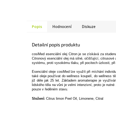
Popis
Hodnocení
Diskuze
Detailní popis produktu
cosiMed esenciální olej Citron je se získává za studena 
Citronový esenciální olej má silné, očišťující, citrusov
systému, proti vysokému tlaku, při pocitech úzkosti, při
Esenciální oleje cosiMed lze využít při míchání indivi
také oleje používat do wellness koupelí, do wellness 
již déle jak 25 let. Základem aromaterapie je využív
lidského těla na vůni je velmi intenzivní, proto je nut
pouze v ředěném stavu.
Složení:
Citrus limon Peel Oil, Limonene, Citral