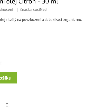
í olej Citron - 30 ml
dnocení
Značka:
cosiMed
 olej skvělý na povzbuzení a detoxikaci organizmu.
6
košíku