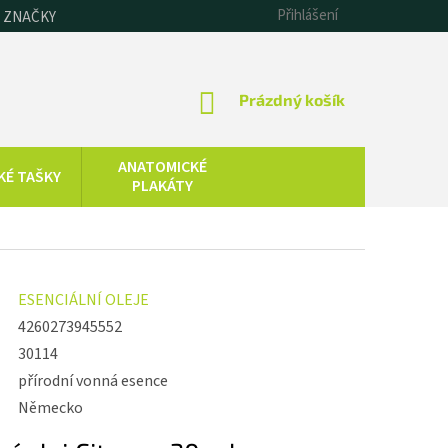
Přihlášení
 ZNAČKY
NÁKUPNÍ
Prázdný košík
KOŠÍK
ANATOMICKÉ
KÉ TAŠKY
PLAKÁTY
CHLADOVÁ
SAUNOVÁNÍ
TERAPIE
KOLOIDNÍ
ZDRAVOTNICKÁ
ESENCIÁLNÍ OLEJE
STŘÍBRO,
TECHNIKA
ZLATO, ZINEK
4260273945552
30114
přírodní vonná esence
Německo