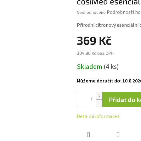
cosiMed esenciáln
Průměrné
Podrobnosti ho
Neohodnoceno
hodnocení
produktu
Přírodní citronový esenciální
je
0,0
369 Kč
z 5
hvězdiček.
304,96 Kč bez DPH
Měrná
Skladem
(4 ks)
cena:
Můžeme doručit do:
10.8.202
Přidat do 
Detailní informace