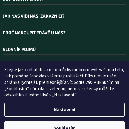
JAK NÁS VIDÍ NAŠI ZÁKAZNÍCI?
PROČ NAKOUPIT PRÁVĚ U NÁS?
SLOVNÍK POJMŮ
Stejně jako rehabilitační pomůcky mohou ulevit vašemu tělu,
Kontakt
tak pomáhají cookies vašemu prohlížeči. Díky nim je naše
stránka rychlejší, přehlednější a víc podle vás. Kliknutím na
INFO
@
WELLEA.CZ
„Souhlasím“ nám dáte zelenou, nebo si sušenky můžete
odsouhlasit jednotlivě v „Nastavení“.
800 200 900
602 112 602
Nastavení
Vytvořil Shoptet
Souhlasím