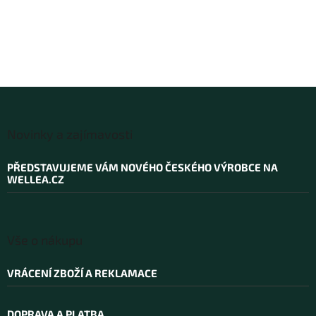
Z
á
Novinky a zajímavosti
p
a
PŘEDSTAVUJEME VÁM NOVÉHO ČESKÉHO VÝROBCE NA
t
WELLEA.CZ
í
Vše o nákupu
VRÁCENÍ ZBOŽÍ A REKLAMACE
DOPRAVA A PLATBA