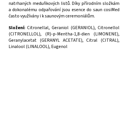
natrhaných meduňkových listů. Díky přírodním složkám
a dokonalému odpařování jsou esence do saun cosiMed
často využívány i k saunovým ceremoniálům.
Složení:
Citronellal, Geraniol (GERANIOL), Citronellol
(CITRONELLOL), (R)-p-Mentha-1,8-dien (LIMONENE),
Geranylacetat (GERANYL ACETATE), Citral (CITRAL),
Linalool (LINALOOL), Eugenol