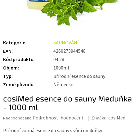
Kategorie
:
SAUNOVÁNÍ
EAN
:
4260273944548
Kód produktu
:
04.28
Objem
:
1000ml
Typ
:
přírodní esence do sauny
Země původu
:
Německo
cosiMed esence do sauny Meduňka
- 1000 ml
Průměrné
Podrobnosti hodnocení
Značka:
cosiMed
Neohodnoceno
hodnocení
produktu
Přírodní vonná esence do sauny s vůní meduňky.
je