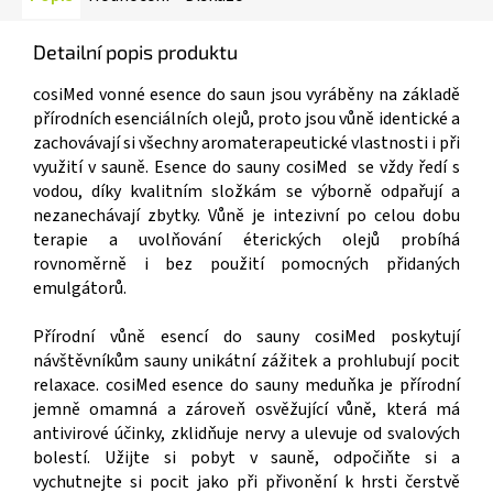
Detailní popis produktu
cosiMed vonné esence do saun jsou vyráběny na základě
přírodních esenciálních olejů, proto jsou vůně identické a
zachovávají si všechny aromaterapeutické vlastnosti i při
využití v sauně. Esence do sauny cosiMed se vždy ředí s
vodou, díky kvalitním složkám se výborně odpařují a
nezanechávají zbytky. Vůně je intezivní po celou dobu
terapie a uvolňování éterických olejů probíhá
rovnoměrně i bez použití pomocných přidaných
emulgátorů.
Přírodní vůně esencí do sauny cosiMed poskytují
návštěvníkům sauny unikátní zážitek a prohlubují pocit
relaxace. cosiMed esence do sauny meduňka je přírodní
jemně omamná a zároveň osvěžující vůně, která má
antivirové účinky, zklidňuje nervy a ulevuje od svalových
bolestí. Užijte si pobyt v sauně, odpočiňte si a
vychutnejte si pocit jako při přivonění k hrsti čerstvě