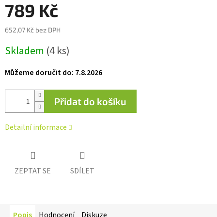
0,0
789 Kč
z 5
hvězdiček.
652,07 Kč bez DPH
Měrná
Skladem
(4 ks)
cena:
Můžeme doručit do:
7.8.2026
Přidat do košíku
Detailní informace
ZEPTAT SE
SDÍLET
Popis
Hodnocení
Diskuze