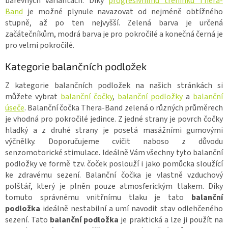
barevných variantách. Díky
progresivnímu tréninku Thera-
Band
je možné plynule navazovat od nejméně obtížného
stupně, až po ten nejvyšší. Zelená barva je určená
začátečníkům, modrá barva je pro pokročilé a konečná černá je
pro velmi pokročilé.
Kategorie balančních podložek
Z kategorie balančních podložek na našich stránkách si
můžete vybrat
balanční čočky
,
balanční podložky
a
balanční
úseče
. Balanční čočka Thera-Band zelená o různých průměrech
je vhodná pro pokročilé jedince. Z jedné strany je povrch čočky
hladký a z druhé strany je posetá masážními gumovými
výčnělky. Doporučujeme cvičit naboso z důvodu
senzomotorické stimulace. Ideálně Vám všechny tyto balanční
podložky ve formě tzv. čoček poslouží i jako pomůcka sloužící
ke zdravému sezení. Balanční čočka je vlastně vzduchový
polštář, který je plněn pouze atmosferickým tlakem. Díky
tomuto správnému vnitřnímu tlaku je tato
balanční
podložka
ideálně nestabilní a umí navodit stav odlehčeného
sezení. Tato
balanční podložka
je praktická a lze ji použít na