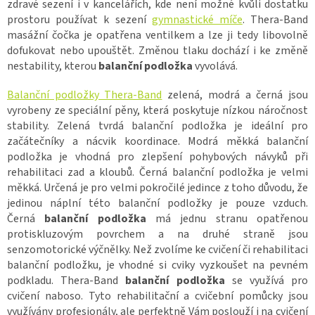
zdravé sezení i v kancelářích, kde není možné kvůli dostatku
prostoru používat k sezení
gymnastické míče
. Thera-Band
masážní čočka je opatřena ventilkem a lze ji tedy libovolně
dofukovat nebo upouštět. Změnou tlaku dochází i ke změně
nestability, kterou
balanční podložka
vyvolává.
Balanční podložky Thera-Band
zelená, modrá a černá jsou
vyrobeny ze speciální pěny, která poskytuje nízkou náročnost
stability. Zelená tvrdá balanční podložka je ideální pro
začátečníky a nácvik koordinace. Modrá měkká balanční
podložka je vhodná pro zlepšení pohybových návyků při
rehabilitaci zad a kloubů. Černá balanční podložka je velmi
měkká. Určená je pro velmi pokročilé jedince z toho důvodu, že
jedinou náplní této balanční podložky je pouze vzduch.
Černá
balanční podložka
má jednu stranu opatřenou
protiskluzovým povrchem a na druhé straně jsou
senzomotorické výčnělky. Než zvolíme ke cvičení či rehabilitaci
balanční podložku, je vhodné si cviky vyzkoušet na pevném
podkladu. Thera-Band
balanční podložka
se využívá pro
cvičení naboso. Tyto rehabilitační a cvičební pomůcky jsou
využívány profesionály, ale perfektně Vám poslouží i na cvičení