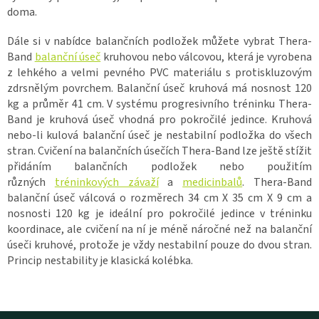
doma.
Dále si v nabídce balančních podložek můžete vybrat Thera-
Band
balanční úseč
kruhovou nebo válcovou, která je vyrobena
z lehkého a velmi pevného PVC materiálu s protiskluzovým
zdrsnělým povrchem. Balanční úseč kruhová má nosnost 120
kg a průměr 41 cm. V systému progresivního tréninku Thera-
Band je kruhová úseč vhodná pro pokročilé jedince. Kruhová
nebo-li kulová balanční úseč je nestabilní podložka do všech
stran. Cvičení na balančních úsečích Thera-Band lze ještě stížit
přidáním balančních podložek nebo použitím
různých
tréninkových závaží
a
medicinbalů
. Thera-Band
balanční úseč válcová o rozměrech 34 cm X 35 cm X 9 cm a
nosnosti 120 kg je ideální pro pokročilé jedince v tréninku
koordinace, ale cvičení na ní je méně náročné než na balanční
úseči kruhové, protože je vždy nestabilní pouze do dvou stran.
Princip nestability je klasická kolébka.