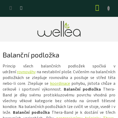
Přejít
NÁKUP
na
KOŠÍK
obsah
Balanční podložka
Princip všech balančních podložek spočívá v
udržení
rovnováhy
na nestabilní ploše. Cvičením na balančních
podložkách se zlepšuje rovnováha a posiluje se střed těla
nebo-li core. Zlepšuje se
koordinace
pohybu, jistota chůze a
celkově i sportovní výkonnost.
Balanční podložka
Thera-
Band je díky svému protiskluzovému povrchu vhodná pro
všechny věkové kategorie bez ohledu na úroveň tělesné
kondice. Na balančních podložkách lze cvičit ve stoje, vsedě i v
leže.
Balanční podložka
Thera-Band je k dostání ve třech