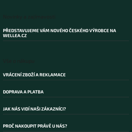
Z
á
Novinky a zajímavosti
p
a
PŘEDSTAVUJEME VÁM NOVÉHO ČESKÉHO VÝROBCE NA
t
WELLEA.CZ
í
Vše o nákupu
VRÁCENÍ ZBOŽÍ A REKLAMACE
DOPRAVA A PLATBA
JAK NÁS VIDÍ NAŠI ZÁKAZNÍCI?
PROČ NAKOUPIT PRÁVĚ U NÁS?